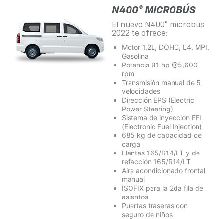
N400® MICROBÚS
El nuevo N400® microbús
2022 te ofrece:
Motor 1.2L, DOHC, L4, MPI,
Gasolina
Potencia 81 hp @5,600
rpm
Transmisión manual de 5
velocidades
Dirección EPS (Electric
Power Steering)
Sistema de inyección EFI
(Electronic Fuel Injection)
685 kg de capacidad de
carga
Llantas 165/R14/LT y de
refacción 165/R14/LT
Aire acondicionado frontal
manual
ISOFIX para la 2da fila de
asientos
Puertas traseras con
seguro de niños